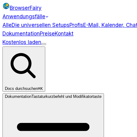
BrowserFairy
Anwendungsfälle
Alle
Die universellen Setups
Profis
E-Mail, Kalender, Chat
Dokumentation
Preise
Kontakt
Kostenlos laden
Anwendungsfälle
Alle
Profis
Entwickler
Designer
Creators
Docs durchsuchen
⌘K
Dokumentation
Tastaturkurzbefehl und Modifikatortaste