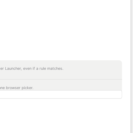
er Launcher, even if a rule matches.
one browser picker.