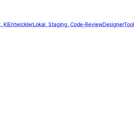
, KI
Entwickler
Lokal, Staging, Code-Review
Designer
Tool