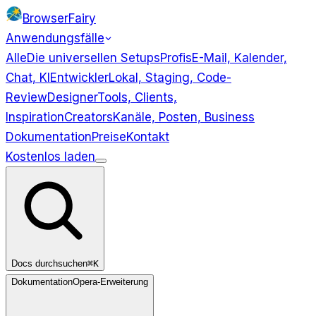
BrowserFairy
Anwendungsfälle
Alle
Die universellen Setups
Profis
E-Mail, Kalender,
Chat, KI
Entwickler
Lokal, Staging, Code-
Review
Designer
Tools, Clients,
Inspiration
Creators
Kanäle, Posten, Business
Dokumentation
Preise
Kontakt
Kostenlos laden
Anwendungsfälle
Alle
Profis
Entwickler
Designer
Creators
Docs durchsuchen
⌘K
Dokumentation
Opera-Erweiterung