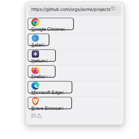
https://github.com/orgs/acme/projects
G
oogle Chrome
1
S
afari
2
H
elium
3
F
irefox
4
M
icrosoft Edge
5
B
rave Browser
6